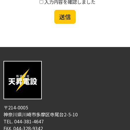
入力内容を確認しました
って、当該情報に含まれる氏名、生年月日、住所、電
話番号、連絡先その他の記述により特定の個人を識別
できる情報及び容貌、指紋、声紋にかかるデータ、お
よび健康保険証の保険者番号などの当該情報単体から
特定の個人を識別できる情報（個人識別情報）を指し
ます。
第２条（個人情報の収集方法）
当社は、お客様が利用登録をする際に氏名、生年月
日、住所、電話番号、メールアドレス、銀行口座番
号、運転免許証番号などの個人情報をお尋ねすること
があります。
また、ユーザーと提携先などとの間でなされたお客様
の個人情報を含む取引記録や決済に関する情報を収集
することがあります。
〒214-0005
神奈川県川崎市多摩区寺尾台2-5-10
第３条（個人情報を収集・利用する目的）
TEL.
044-381-4647
当社が個人情報を収集・利用する目的は、以下のとお
FAX. 044-328-9342